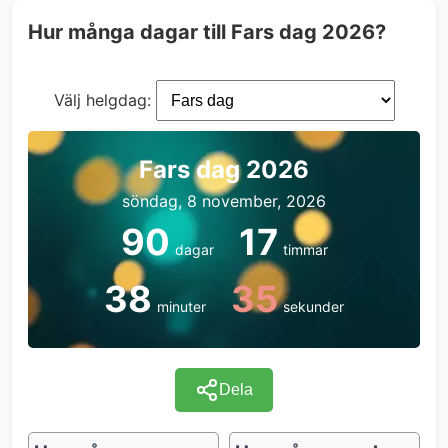
Hur många dagar till Fars dag 2026?
Välj helgdag:
Fars dag 2026
söndag, 8 november, 2026
90
17
dagar
timmar
38
35
minuter
sekunder
Dela